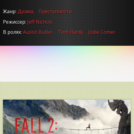
Жанр:
Драма,
Преступности
Режиссер:
Jeff Nichols
В ролях:
Austin Butler,
Tom Hardy,
Jodie Comer