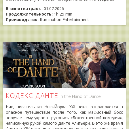
В кинотеатрах с:
01.07.2026
Продолжительность:
1h 25 min
Производство:
Illumination Entertainment
КОДЕКС ДАНТЕ
In the Hand of Dante
Ник, писатель из Нью-Йорка XXI века, отправляется в
опасное путешествие после того, как мафиозный босс
поручает ему украсть рукопись «Божественной комедии»,
написанную рукой самого Данте Алигьери. В это же время
Данте в XIV веке ищет вдохновение для создания своего