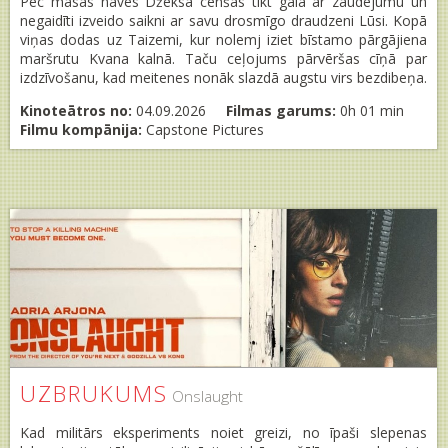
Pēc māsas nāves Džeksa cenšas tikt galā ar zaudējumu un
negaidīti izveido saikni ar savu drosmīgo draudzeni Lūsi. Kopā
viņas dodas uz Taizemi, kur nolemj iziet bīstamo pārgājiena
maršrutu Kvana kalnā. Taču ceļojums pārvēršas cīņā par
izdzīvošanu, kad meitenes nonāk slazdā augstu virs bezdibeņa.
Kinoteātros no:
04.09.2026
Filmas garums:
0h 01 min
Filmu kompānija:
Capstone Pictures
UZBRUKUMS
Onslaught
Kad militārs eksperiments noiet greizi, no īpaši slepenas