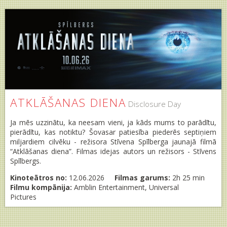
ATKLĀŠANAS DIENA
Disclosure Day
Ja mēs uzzinātu, ka neesam vieni, ja kāds mums to parādītu,
pierādītu, kas notiktu? Šovasar patiesība piederēs septiņiem
miljardiem cilvēku - režisora Stīvena Spīlberga jaunajā filmā
“Atklāšanas diena”. Filmas idejas autors un režisors - Stīvens
Spīlbergs.
Kinoteātros no:
12.06.2026
Filmas garums:
2h 25 min
Filmu kompānija:
Amblin Entertainment, Universal
Pictures