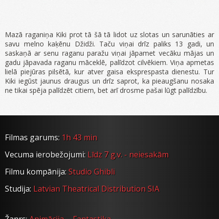
Mazā raganiņa Kiki prot tā šā tā lidot uz slotas un sarunāties ar
savu melno kaķēnu Džidži. Taču viņai drīz paliks 13 gadi, un
saskaņā ar senu raganu paražu viņai jāpamet vecāku mājas un
gadu jāpavada raganu māceklē, palīdzot cilvēkiem. Viņa apmetas
lielā piejūras pilsētā, kur atver gaisa eksprespasta dienestu. Tur
Kiki iegūst jaunus draugus un drīz saprot, ka pieaugšanu nosaka
ne tikai spēja palīdzēt citiem, bet arī drosme pašai lūgt palīdzību.
Filmas garums:
1h 43 min
Vecuma ierobežojumi:
Līdz 7 g.v. - neiesakām
Filmu kompānija:
Studio Ghibli
Studija:
Latvian Theatrical Distribution SIA