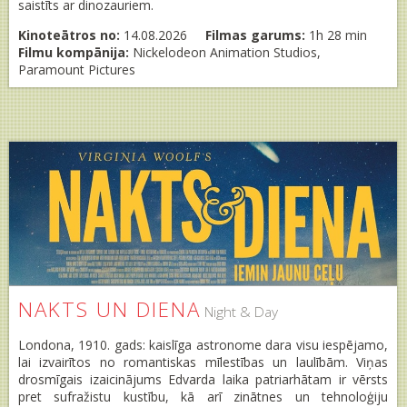
saistīts ar dinozauriem.
Kinoteātros no:
14.08.2026
Filmas garums:
1h 28 min
Filmu kompānija:
Nickelodeon Animation Studios,
Paramount Pictures
NAKTS UN DIENA
Night & Day
Londona, 1910. gads: kaislīga astronome dara visu iespējamo,
lai izvairītos no romantiskas mīlestības un laulībām. Viņas
drosmīgais izaicinājums Edvarda laika patriarhātam ir vērsts
pret sufražistu kustību, kā arī zinātnes un tehnoloģiju