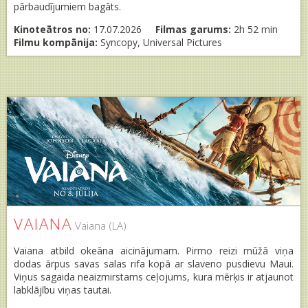
pārbaudījumiem bagāts.
Kinoteātros no:
17.07.2026
Filmas garums:
2h 52 min
Filmu kompānija:
Syncopy, Universal Pictures
VAIANA
Vaiana (LA)
Vaiana atbild okeāna aicinājumam. Pirmo reizi mūžā viņa
dodas ārpus savas salas rifa kopā ar slaveno pusdievu Maui.
Viņus sagaida neaizmirstams ceļojums, kura mērķis ir atjaunot
labklājību viņas tautai.