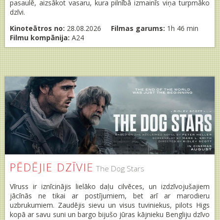
pasaulē, aizsākot vasaru, kura pilnībā izmainīs viņa turpmāko
dzīvi.
Kinoteātros no:
28.08.2026
Filmas garums:
1h 46 min
Filmu kompānija:
A24
PĒDĒJIE DZĪVIE
The Dog Stars
Vīruss ir iznīcinājis lielāko daļu cilvēces, un izdzīvojušajiem
jācīnās ne tikai ar postījumiem, bet arī ar marodieru
uzbrukumiem. Zaudējis sievu un visus tuviniekus, pilots Higs
kopā ar savu suni un bargo bijušo jūras kājnieku Bengliju dzīvo