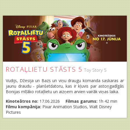
ROTAĻLIETU STĀSTS 5
Toy Story 5
Vudijs, Džesija un Bazs un viņu draugu komanda saskaras ar
jaunu draudu - planšetdatoru, kas ir kļuvis par astoņgadīgās
Bonijas mīļāko rotaļlietu un aizņem arvien vairāk viņas laika.
Kinoteātros no:
17.06.2026
Filmas garums:
1h 42 min
Filmu kompānija:
Pixar Animation Studios, Walt Disney
Pictures