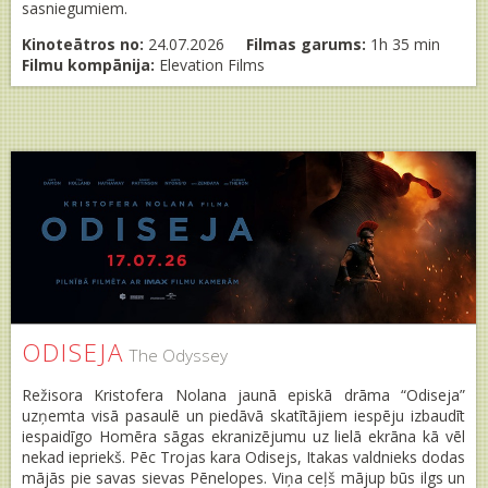
sasniegumiem.
Kinoteātros no:
24.07.2026
Filmas garums:
1h 35 min
Filmu kompānija:
Elevation Films
ODISEJA
The Odyssey
Režisora Kristofera Nolana jaunā episkā drāma “Odiseja”
uzņemta visā pasaulē un piedāvā skatītājiem iespēju izbaudīt
iespaidīgo Homēra sāgas ekranizējumu uz lielā ekrāna kā vēl
nekad iepriekš. Pēc Trojas kara Odisejs, Itakas valdnieks dodas
mājās pie savas sievas Pēnelopes. Viņa ceļš mājup būs ilgs un