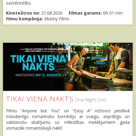
sazvērestību.
Kinoteātros no:
21.08.2026
Filmas garums:
0h 01 min
Filmu kompānija:
Mutiny Films
TIKAI VIENA NAKTS
One Night Only
Filmu “Anyone but You” un “Easy A” režisors piedāvā
mūsdienīgu romantisko komēdiju ar svaigu, asprātīgu un
valdzinošu skatījumu uz mīlestības meklējumiem gada
vismazāk romantiskajā naktī.