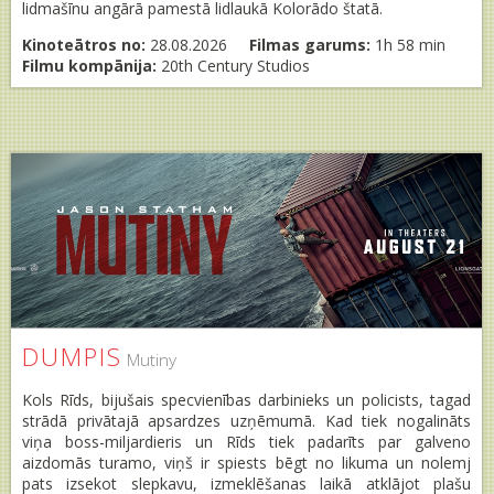
lidmašīnu angārā pamestā lidlaukā Kolorādo štatā.
Kinoteātros no:
28.08.2026
Filmas garums:
1h 58 min
Filmu kompānija:
20th Century Studios
DUMPIS
Mutiny
Kols Rīds, bijušais specvienības darbinieks un policists, tagad
strādā privātajā apsardzes uzņēmumā. Kad tiek nogalināts
viņa boss-miljardieris un Rīds tiek padarīts par galveno
aizdomās turamo, viņš ir spiests bēgt no likuma un nolemj
pats izsekot slepkavu, izmeklēšanas laikā atklājot plašu