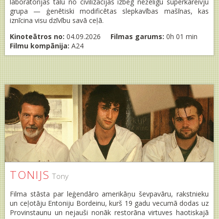
laboratorijas tālu no civilizācijas izbēg nežēlīgu superkareivju
grupa — ģenētiski modificētas slepkavības mašīnas, kas
iznīcina visu dzīvību savā ceļā.
Kinoteātros no:
04.09.2026
Filmas garums:
0h 01 min
Filmu kompānija:
A24
TONIJS
Tony
Filma stāsta par leģendāro amerikāņu ševpavāru, rakstnieku
un ceļotāju Entoniju Bordeinu, kurš 19 gadu vecumā dodas uz
Provinstaunu un nejauši nonāk restorāna virtuves haotiskajā