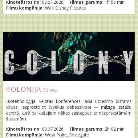
Kinoteātros no:
08.07.2026
Filmas garums:
1h 55 min
Filmu kompānija:
Walt Disney Pictures
KOLONIJA
Colony
Biotehnoloģijai veltītās konferences laikā uzliesmo bīstams
vīruss, iesprostojot cilvēkus debesskrāpī — milzīgā izstāžu
centrā, kurā palikušajiem nākas sastapties ar neaprakstāmām
šausmām.
Kinoteātros no:
03.07.2026
Filmas garums:
2h 02 min
Filmu kompānija:
Wow Point, Smilegate