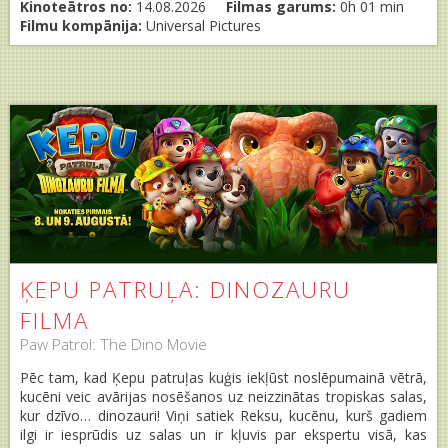
Kinoteātros no:
14.08.2026
Filmas garums:
0h 01 min
Filmu kompānija:
Universal Pictures
ĶEPU PATRUĻA: DINOZAURU
FILMA
Paw Patrol: The Dino Movie
Pēc tam, kad Ķepu patruļas kuģis iekļūst noslēpumainā vētrā,
kucēni veic avārijas nosēšanos uz neizzinātas tropiskas salas,
kur dzīvo… dinozauri! Viņi satiek Reksu, kucēnu, kurš gadiem
ilgi ir iesprūdis uz salas un ir kļuvis par ekspertu visā, kas