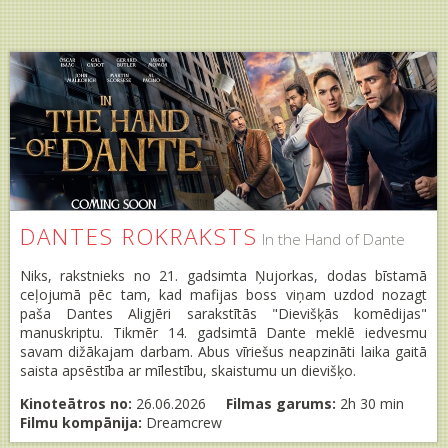
DANTES ROKRAKSTS
In the Hand of Dante
Niks, rakstnieks no 21. gadsimta Ņujorkas, dodas bīstamā
ceļojumā pēc tam, kad mafijas boss viņam uzdod nozagt
paša Dantes Aligjēri sarakstītās "Dievišķās komēdijas"
manuskriptu. Tikmēr 14. gadsimtā Dante meklē iedvesmu
savam dižākajam darbam. Abus vīriešus neapzināti laika gaitā
saista apsēstība ar mīlestību, skaistumu un dievišķo.
Kinoteātros no:
26.06.2026
Filmas garums:
2h 30 min
Filmu kompānija:
Dreamcrew