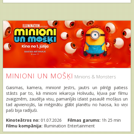
MINIONI UN MOŠĶI
Minions & Monsters
Gaismas, kamera, minioni! Jestrs, jautrs un pilnīgi patiess
stāsts par to, kā minioni iekaroja Holivudu, kļuva par filmu
zvaigznēm, zaudēja visu, pamanījās izlaist pasaulē mošķus un
tad apvienojās, lai mēģinātu glābt planētu no haosa, ko viņi
paši bija radījuši.
Kinoteātros no:
01.07.2026
Filmas garums:
1h 25 min
Filmu kompānija:
Illumination Entertainment