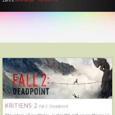
Žanrs:
Animācija,
Fantastika
KRITIENS 2
Fall 2: Deadpoint