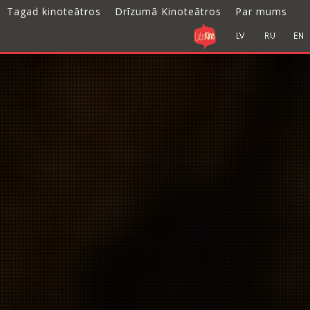
Tagad kinoteātros
Drīzumā Kinoteātros
Par mums