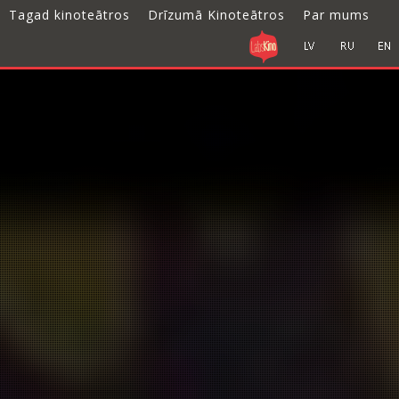
Tagad kinoteātros
Drīzumā Kinoteātros
Par mums