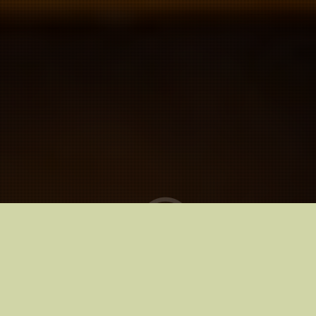
Kinoteātros no