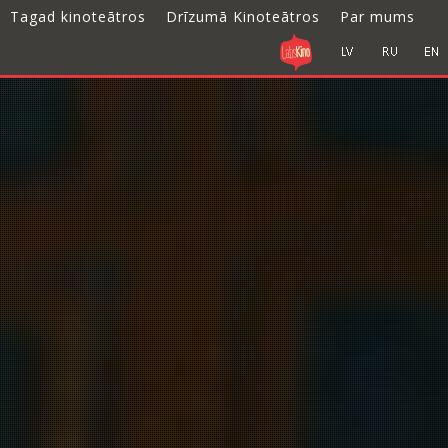
Tagad kinoteātros
Drīzumā Kinoteātros
Par mums